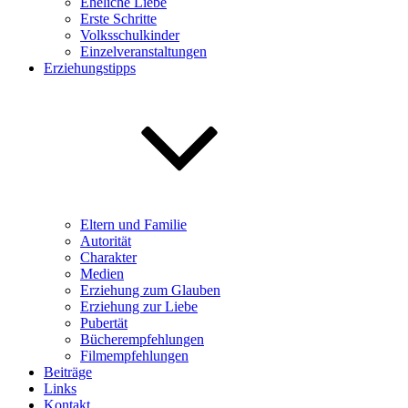
Eheliche Liebe
Erste Schritte
Volksschulkinder
Einzelveranstaltungen
Erziehungstipps
Eltern und Familie
Autorität
Charakter
Medien
Erziehung zum Glauben
Erziehung zur Liebe
Pubertät
Bücherempfehlungen
Filmempfehlungen
Beiträge
Links
Kontakt