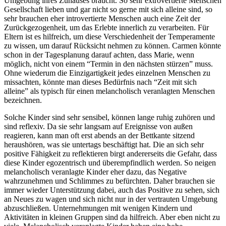
Umgebung ihres Zuhauses braucht. So sehr extrovertierte Menschen
Gesellschaft lieben und gar nicht so gerne mit sich alleine sind, so
sehr brauchen eher introvertierte Menschen auch eine Zeit der
Zurückgezogenheit, um das Erlebte innerlich zu verarbeiten. Für
Eltern ist es hilfreich, um diese Verschiedenheit der Temperamente
zu wissen, um darauf Rücksicht nehmen zu können. Carmen könnte
schon in der Tagesplanung darauf achten, dass Marie, wenn
möglich, nicht von einem “Termin in den nächsten stürzen” muss.
Ohne wiederum die Einzigartigkeit jedes einzelnen Menschen zu
missachten, könnte man dieses Bedürfnis nach “Zeit mit sich
alleine” als typisch für einen melancholisch veranlagten Menschen
bezeichnen.
Solche Kinder sind sehr sensibel, können lange ruhig zuhören und
sind reflexiv. Da sie sehr langsam auf Ereignisse von außen
reagieren, kann man oft erst abends an der Bettkante sitzend
heraushören, was sie untertags beschäftigt hat. Die an sich sehr
positive Fähigkeit zu reflektieren birgt andererseits die Gefahr, dass
diese Kinder egozentrisch und überempfindlich werden. So neigen
melancholisch veranlagte Kinder eher dazu, das Negative
wahrzunehmen und Schlimmes zu befürchten. Daher brauchen sie
immer wieder Unterstützung dabei, auch das Positive zu sehen, sich
an Neues zu wagen und sich nicht nur in der vertrauten Umgebung
abzuschließen. Unternehmungen mit wenigen Kindern und
Aktivitäten in kleinen Gruppen sind da hilfreich. Aber eben nicht zu