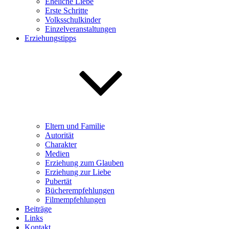
Eheliche Liebe
Erste Schritte
Volksschulkinder
Einzelveranstaltungen
Erziehungstipps
Eltern und Familie
Autorität
Charakter
Medien
Erziehung zum Glauben
Erziehung zur Liebe
Pubertät
Bücherempfehlungen
Filmempfehlungen
Beiträge
Links
Kontakt