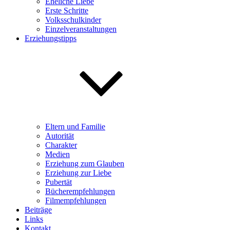
Eheliche Liebe
Erste Schritte
Volksschulkinder
Einzelveranstaltungen
Erziehungstipps
Eltern und Familie
Autorität
Charakter
Medien
Erziehung zum Glauben
Erziehung zur Liebe
Pubertät
Bücherempfehlungen
Filmempfehlungen
Beiträge
Links
Kontakt