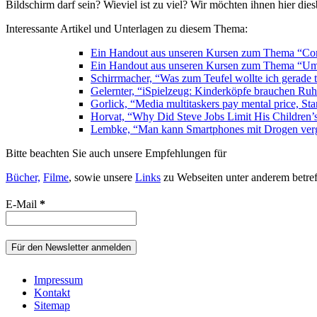
Bildschirm darf sein? Wieviel ist zu viel? Wir möchten ihnen hier dies
Interessante Artikel und Unterlagen zu diesem Thema:
Ein Handout aus unseren Kursen zum Thema “Com
Ein Handout aus unseren Kursen zum Thema “Um
Schirrmacher, “Was zum Teufel wollte ich gerade t
Gelernter, “iSpielzeug: Kinderköpfe brauchen Ruh
Gorlick, “Media multitaskers pay mental price, St
Horvat, “Why Did Steve Jobs Limit His Children’
Lembke, “Man kann Smartphones mit Drogen verg
Bitte beachten Sie auch unsere Empfehlungen für
Bücher,
Filme
, sowie unsere
Links
zu Webseiten unter anderem betreff
E-Mail
*
Impressum
Kontakt
Sitemap