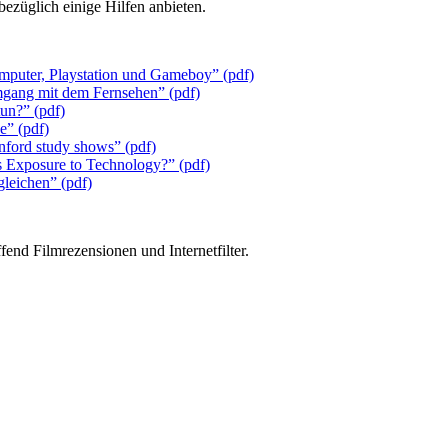
bezüglich einige Hilfen anbieten.
puter, Playstation und Gameboy” (pdf)
gang mit dem Fernsehen” (pdf)
un?” (pdf)
e” (pdf)
anford study shows” (pdf)
s Exposure to Technology?” (pdf)
leichen” (pdf)
end Filmrezensionen und Internetfilter.