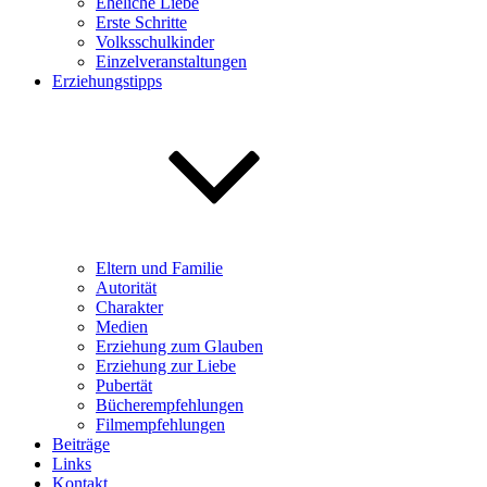
Eheliche Liebe
Erste Schritte
Volksschulkinder
Einzelveranstaltungen
Erziehungstipps
Eltern und Familie
Autorität
Charakter
Medien
Erziehung zum Glauben
Erziehung zur Liebe
Pubertät
Bücherempfehlungen
Filmempfehlungen
Beiträge
Links
Kontakt