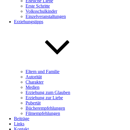
Eheliche Liebe
Erste Schritte
Volksschulkinder
Einzelveranstaltungen
Erziehungstipps
Eltern und Familie
Autorität
Charakter
Medien
Erziehung zum Glauben
Erziehung zur Liebe
Pubertät
Bücherempfehlungen
Filmempfehlungen
Beiträge
Links
Kontakt