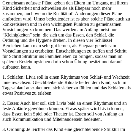
Gemeinsam gefasste Pläne geben den Eltern im Umgang mit ihrem
Kind Sicherheit und schweißen sie als Ehepaar noch mehr
zusammen, auch wenn die Realität oft Änderungen dieser Pläne
einfordern wird. Umso bedeutender ist es aber, solche Pläne auch zu
konkretisieren und in den wichtigsten Punkten zu gemeinsamen
Vorstellungen zu kommen. Das werden am Anfang meist nur
“Kleinigkeiten” sein, die sich um das Essen, den Schlaf, die
Ordnung und die Hygiene drehen. In diesen vier Schlüssel-
Bereichen kann man sehr gut lernen, als Ehepaar gemeinsam
Vorstellungen zu erarbeiten, Entscheidungen zu treffen und Schritt
für Schritt Struktur ins Familienleben zu bringen, sodass man im
späteren Erziehungsleben darin schon Übung besitzt und darauf
aufbauen kann.
1. Schlafen: Livia soll in einen Rhythmus von Schlaf- und Wachzeit
hineinwachsen. Gleichbleibende Rituale helfen dem Kind, sich im
Tagesablauf auszukennen, sich sicher zu fühlen und das Schlafen als
etwas Positives zu erleben.
2. Essen: Auch hier soll sich Livia bald an einen Rhythmus und an
feste Abläufe gewöhnen können. Etwas später wird Livia lernen,
dass Essen kein Spiel oder Theater ist. Essen soll von Anfang an
auch Kommunikation und Miteinandersein bedeuten.
3. Ordnung: Je leichter das Kind eine gleichbleibende Struktur im