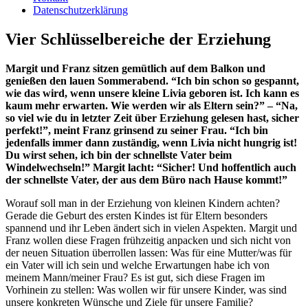
Datenschutzerklärung
Vier Schlüsselbereiche der Erziehung
Margit und Franz sitzen gemütlich auf dem Balkon und
genießen den lauen Sommerabend. “Ich bin schon so gespannt,
wie das wird, wenn unsere kleine Livia geboren ist. Ich kann es
kaum mehr erwarten. Wie werden wir als Eltern sein?” – “Na,
so viel wie du in letzter Zeit über Erziehung gelesen hast, sicher
perfekt!”, meint Franz grinsend zu seiner Frau. “Ich bin
jedenfalls immer dann zuständig, wenn Livia nicht hungrig ist!
Du wirst sehen, ich bin der schnellste Vater beim
Windelwechseln!” Margit lacht: “Sicher! Und hoffentlich auch
der schnellste Vater, der aus dem Büro nach Hause kommt!”
Worauf soll man in der Erziehung von kleinen Kindern achten?
Gerade die Geburt des ersten Kindes ist für Eltern besonders
spannend und ihr Leben ändert sich in vielen Aspekten. Margit und
Franz wollen diese Fragen frühzeitig anpacken und sich nicht von
der neuen Situation überrollen lassen: Was für eine Mutter/was für
ein Vater will ich sein und welche Erwartungen habe ich von
meinem Mann/meiner Frau? Es ist gut, sich diese Fragen im
Vorhinein zu stellen: Was wollen wir für unsere Kinder, was sind
unsere konkreten Wünsche und Ziele für unsere Familie?