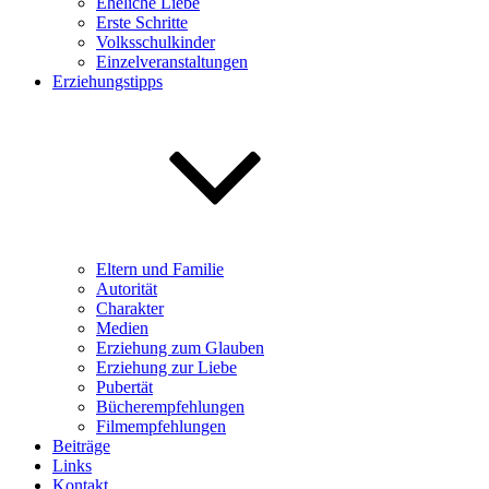
Eheliche Liebe
Erste Schritte
Volksschulkinder
Einzelveranstaltungen
Erziehungstipps
Eltern und Familie
Autorität
Charakter
Medien
Erziehung zum Glauben
Erziehung zur Liebe
Pubertät
Bücherempfehlungen
Filmempfehlungen
Beiträge
Links
Kontakt