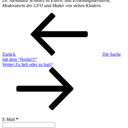
Dr. Alexandra Schwarz ist Eltern- und Erziehungsberaterin,
Moderatorin der GFO und Mutter von sieben Kindern.
Beitragsnavigation
Vorheriger
Beitrag
Zurück
Die Sache
mit dem “Neiiin!!!”
Nächster
Weiter
Zu lieb oder zu hart?
Beitrag
E-Mail
*