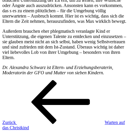
brauchen Unterstützung der Elt ern, um zu lernen, ihre Wünsche
oder Ängste auch auszudrücken. Ansonsten kann es vorkommen,
das s es zu einem plötzlichen – für die Umgebung völlig
unerwarteten – Ausbruch kommt. Hier ist es wichtig, dass sich die
Eltern die Zeit nehmen, herauszufinden, was Max wirklich bewegt.
Außerdem brauchen eher phlegmatisch veranlagte Kind er
Unterstützung, die eigenen Talente zu entdecken und einzusetzen –
sie glauben meist nicht an sich selbst, haben wenig Selbstvertrauen
und sind zufrieden mit dem Ist-Zustand. Überaus wichtig ist daher
viel liebevolles Lob von ihrer Umgebung – besonders von ihren
Eltern.
Dr. Alexandra Schwarz ist Eltern- und Erziehungsberaterin,
Moderatorin der GFO und Mutter von sieben Kindern.
Beitragsnavigation
Vorheriger
Beitrag
Zurück
Warten auf
das Christkind