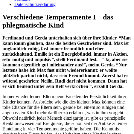
Datenschutzerklärung
Verschiedene Temperamente I – das
phlegmatische Kind
Ferdinand und Gerda unterhalten sich über ihre Kinder. “Man
kann kaum glauben, dass die beiden Geschwister sind. Max ist
unglaublich ruhig, fast immer freundlich und eher
zurückhaltend. Emilie ist ein Energiebündel, immer in Aktion,
sehr mutig und impulsiv”, stellt Ferdinand fest. – “Ja, aber sie
kommen eigentlich gut miteinander aus!”, meint Gerda. “Nur
letztens habe ich Max fast nicht wiedererkannt: er wollte
plötzlich partout nicht, dass sein Freund kommt. Zuerst hat er
wütend geschrien: Neiiin, Rudi darf nicht kommen. Dann hat
er sich heulend unter sein Bett verkrochen “, erzählt Gerda.
Immer wieder lernen Eltern neue Facetten der Persönlichkeit ihrer
Kinder kennen. Ausbrüche wie die des kleinen Max können eine
tolle Chance für die Eltern sein, gerade bei einem so ruhigen und
angepassten Kind mehr darüber zu erfahren, was in ihm vorgeht.
Obwohl natürlich jeder Mensch einzigartig ist, gibt es prinzipielle
Reaktionsweisen auf Ereignisse, die schon seit der Antike zu einer
Einteilung in vier Temperamente geführt haben. Die Kenntnis