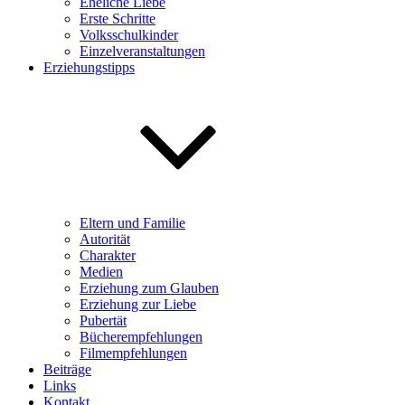
Eheliche Liebe
Erste Schritte
Volksschulkinder
Einzelveranstaltungen
Erziehungstipps
Eltern und Familie
Autorität
Charakter
Medien
Erziehung zum Glauben
Erziehung zur Liebe
Pubertät
Bücherempfehlungen
Filmempfehlungen
Beiträge
Links
Kontakt