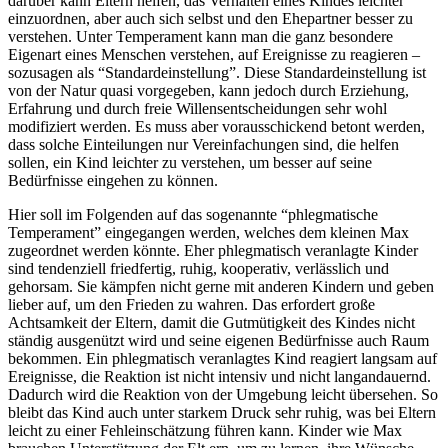
darüber kann Eltern helfen, das Verhalten eines Kindes leichter
einzuordnen, aber auch sich selbst und den Ehepartner besser zu
verstehen. Unter Temperament kann man die ganz besondere
Eigenart eines Menschen verstehen, auf Ereignisse zu reagieren –
sozusagen als “Standardeinstellung”. Diese Standardeinstellung ist
von der Natur quasi vorgegeben, kann jedoch durch Erziehung,
Erfahrung und durch freie Willensentscheidungen sehr wohl
modifiziert werden. Es muss aber vorausschickend betont werden,
dass solche Einteilungen nur Vereinfachungen sind, die helfen
sollen, ein Kind leichter zu verstehen, um besser auf seine
Bedürfnisse eingehen zu können.
Hier soll im Folgenden auf das sogenannte “phlegmatische
Temperament” eingegangen werden, welches dem kleinen Max
zugeordnet werden könnte. Eher phlegmatisch veranlagte Kinder
sind tendenziell friedfertig, ruhig, kooperativ, verlässlich und
gehorsam. Sie kämpfen nicht gerne mit anderen Kindern und geben
lieber auf, um den Frieden zu wahren. Das erfordert große
Achtsamkeit der Eltern, damit die Gutmütigkeit des Kindes nicht
ständig ausgenützt wird und seine eigenen Bedürfnisse auch Raum
bekommen. Ein phlegmatisch veranlagtes Kind reagiert langsam auf
Ereignisse, die Reaktion ist nicht intensiv und nicht langandauernd.
Dadurch wird die Reaktion von der Umgebung leicht übersehen. So
bleibt das Kind auch unter starkem Druck sehr ruhig, was bei Eltern
leicht zu einer Fehleinschätzung führen kann. Kinder wie Max