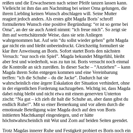
reißen und die Erwachsenen nach seiner Pfeife tanzen lassen kann.
Vielleicht ist ihm das am Nachmittag bei seiner Oma gelungen, die
ihrem Liebling keinen Wunsch abschlagen will. Seine Mutter
reagiert jedoch anders. Als erstes gibt Magda Boris’ schroff
formulierten Wunsch eine positive Begründung: “er ist so gerne bei
Oma”, an der sie auch Anteil nimmt: “ich freue mich”. So zeigt sie
ihm auf wertschätzende Weise, dass sie sein Anliegen
wahrgenommen hat. Auf sein “du sollst wieder gehen” geht Magda
gar nicht ein und bleibt unbeeindruckt. Gleichzeitig formuliert sie
klar ihre Anweisung an Boris. Sofort startet Boris den nächsten
Versuch: “nur noch ein Spiel”. Magda bekundet Mitgefühl, bleibt
aber fest und wiederholt, was zu tun ist. Boris versucht noch einmal
die Kontrolle an sich zureißen. In dieser Sache – “Anziehen” – kann
Magda ihrem Sohn entgegen kommen und eine Vereinbarung
treffen: “ich die Schuhe – du die Jacke”. Dadurch hat sie
wahrscheinlich eine ärgere Eskalation der Situation verhindert, ohne
in der eigentlichen Forderung nachzugeben. Wichtig ist, dass Magda
dabei ruhig bleibt und nicht etwa mit einem genervten Unterton
zischt: “Na gut – ich zieh dir halt die Schuhe an, aber dann gibst du
endlich Ruhe!”. Mit so einer Bemerkung und vor allem durch die
emotionale Beteiligung wäre Magda doch auf den von Boris
initiierten Machtkampf eingestiegen, und er hätte
höchstwahrscheinlich mit Wut und Zorn auf beiden Seiten geendet.
Trotz Magdas innerer Ruhe und Festigkeit probiert es Boris noch ein