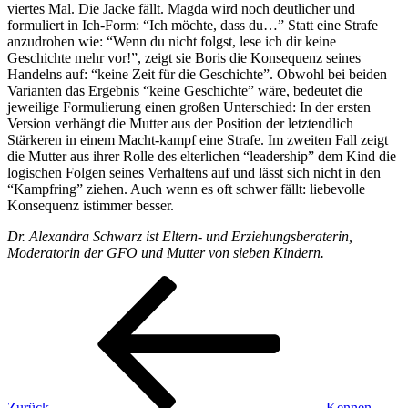
viertes Mal. Die Jacke fällt. Magda wird noch deutlicher und
formuliert in Ich-Form: “Ich möchte, dass du…” Statt eine Strafe
anzudrohen wie: “Wenn du nicht folgst, lese ich dir keine
Geschichte mehr vor!”, zeigt sie Boris die Konsequenz seines
Handelns auf: “keine Zeit für die Geschichte”. Obwohl bei beiden
Varianten das Ergebnis “keine Geschichte” wäre, bedeutet die
jeweilige Formulierung einen großen Unterschied: In der ersten
Version verhängt die Mutter aus der Position der letztendlich
Stärkeren in einem Macht-kampf eine Strafe. Im zweiten Fall zeigt
die Mutter aus ihrer Rolle des elterlichen “leadership” dem Kind die
logischen Folgen seines Verhaltens auf und lässt sich nicht in den
“Kampfring” ziehen. Auch wenn es oft schwer fällt: liebevolle
Konsequenz istimmer besser.
Dr. Alexandra Schwarz ist Eltern- und Erziehungsberaterin,
Moderatorin der GFO und Mutter von sieben Kindern.
Beitragsnavigation
Vorheriger
Beitrag
Zurück
Kennen –