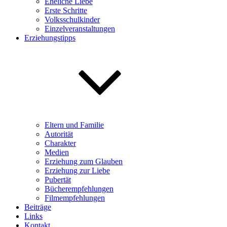
Eheliche Liebe
Erste Schritte
Volksschulkinder
Einzelveranstaltungen
Erziehungstipps
Eltern und Familie
Autorität
Charakter
Medien
Erziehung zum Glauben
Erziehung zur Liebe
Pubertät
Bücherempfehlungen
Filmempfehlungen
Beiträge
Links
Kontakt