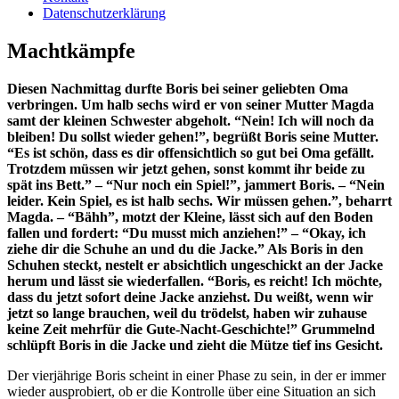
Datenschutzerklärung
Machtkämpfe
Diesen Nachmittag durfte Boris bei seiner geliebten Oma
verbringen. Um halb sechs wird er von seiner Mutter Magda
samt der kleinen Schwester abgeholt. “Nein! Ich will noch da
bleiben! Du sollst wieder gehen!”, begrüßt Boris seine Mutter.
“Es ist schön, dass es dir offensichtlich so gut bei Oma gefällt.
Trotzdem müssen wir jetzt gehen, sonst kommt ihr beide zu
spät ins Bett.” – “Nur noch ein Spiel!”, jammert Boris. – “Nein
leider. Kein Spiel, es ist halb sechs. Wir müssen gehen.”, beharrt
Magda. – “Bähh”, motzt der Kleine, lässt sich auf den Boden
fallen und fordert: “Du musst mich anziehen!” – “Okay, ich
ziehe dir die Schuhe an und du die Jacke.” Als Boris in den
Schuhen steckt, nestelt er absichtlich ungeschickt an der Jacke
herum und lässt sie wiederfallen. “Boris, es reicht! Ich möchte,
dass du jetzt sofort deine Jacke anziehst. Du weißt, wenn wir
jetzt so lange brauchen, weil du trödelst, haben wir zuhause
keine Zeit mehrfür die Gute-Nacht-Geschichte!” Grummelnd
schlüpft Boris in die Jacke und zieht die Mütze tief ins Gesicht.
Der vierjährige Boris scheint in einer Phase zu sein, in der er immer
wieder ausprobiert, ob er die Kontrolle über eine Situation an sich