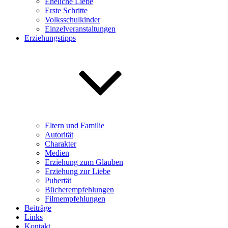
Eheliche Liebe
Erste Schritte
Volksschulkinder
Einzelveranstaltungen
Erziehungstipps
Eltern und Familie
Autorität
Charakter
Medien
Erziehung zum Glauben
Erziehung zur Liebe
Pubertät
Bücherempfehlungen
Filmempfehlungen
Beiträge
Links
Kontakt