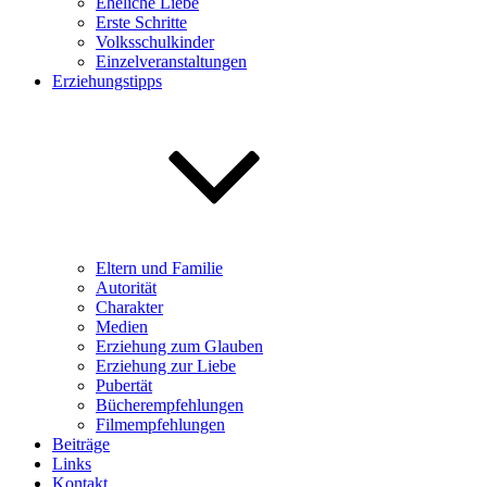
Eheliche Liebe
Erste Schritte
Volksschulkinder
Einzelveranstaltungen
Erziehungstipps
Eltern und Familie
Autorität
Charakter
Medien
Erziehung zum Glauben
Erziehung zur Liebe
Pubertät
Bücherempfehlungen
Filmempfehlungen
Beiträge
Links
Kontakt